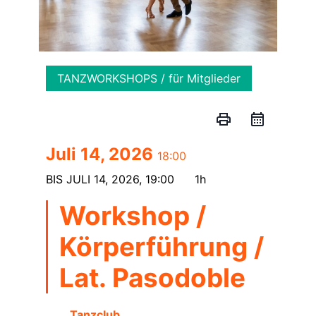
TANZWORKSHOPS / für Mitglieder
print
Juli 14, 2026
18:00
BIS
JULI 14, 2026, 19:00
1h
Workshop /
Körperführung /
Lat. Pasodoble
Tanzclub