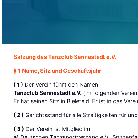
Satzung des Tanzclub Sennestadt e.V.
§ 1 Name, Sitz und Geschäftsjahr
( 1 )
Der Verein führt den Namen:
Tanzclub Sennestadt e.V.
(im folgenden Verein
Er hat seinen Sitz in Bielefeld. Er ist in das Ve
( 2 )
Gerichtsstand für alle Streitigkeiten für und
( 3 )
Der Verein ist Mitglied im:
a)
Deutschen Tanzsportverband e.V., Spitzenf