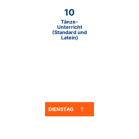
10
Tänze-
Unterricht
(Standard und
Latein)
TANZTRAINING
DIENSTAG
Tanzkreis TK 1
19 bis 20 Uhr