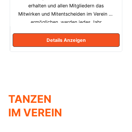
erhalten und allen Mitgliedern das
Mitwirken und Mitentscheiden im Verein zu
ermöglichen, werden jedes Jahr
Mitgliederversammlungen angeboten. Die
ordentliche Mitgliederversammlung findet
Details Anzeigen
einmal jährlich im ersten Quartal des Jahres
statt. Die außerordentliche
Mitgliederversammlung findet bei Bedarf
der Vereinsmitglieder statt, die dringende,
unaufschiebbare Angelegenheiten
behandelt, die nicht bis zur nächsten
TANZEN
regulären Versammlung warten können.
Ausführliche Informationen dazu stehen in
IM VEREIN
der Satzung unter https://tanzclub-
sennestadt.de/satzung/ unter dem
Paragraphen 11.