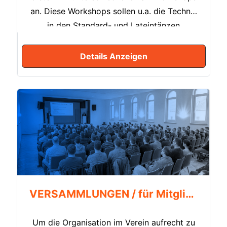
an. Diese Workshops sollen u.a. die Technik
in den Standard- und Lateintänzen
vertiefen. Themen wie die Führung mit dem
Körper, das Verständis zur Raumnutzung
Details Anzeigen
oder der richtige Einsatz der Arme und
Hände beim Tanzen bilden die Grundlage
für ein sicheres, bewusstes und freies
Tanzen. Darüber hinaus besteht die
Möglichkeit zur Teilnahme an
Tanzsworkshops, in denen der
Schwerpunkt auf dem Erlernen von neuen
Tänzen liegt. Tänze wie „Salsa, Bachata,
Merengue, DiskoFox, Rock’n’Roll uvm.“
VERSAMMLUNGEN / für Mitglieder
erweitern das Tanzrepertoire und schaffen
gleichzeitig Verbindungen zu den regulären
Um die Organisation im Verein aufrecht zu
Standard- und Lateintänzen.