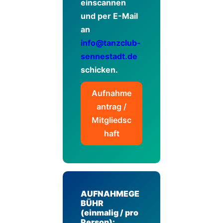
einscannen
und per E-Mail
an
info@tanzclub-
sennestadt.de
schicken.
Aufnahme
antrag /
Mitgliedsc
haft
AUFNAHMEGE
BÜHR
(einmalig / pro
Person):