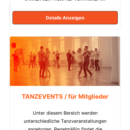
können sein, dass der Tanztrainer im
Urlaub ist oder aus Krankheitsgründen
nicht am Tanztraining teilnehmen kann.
Details Anzeigen
Beim „freien Tanzen“ entsteht so die
Möglichkeit, die neuen Figuren und Folgen
aus dem regulären Tanztraining nach
eigenem Tempo mit anderen Paaren zu
üben und sich darüber konstruktiv
auszutauschen. Die Organisation des freien
Tanztrainings übernehmen die einzelnen
Tanzkreise selbst und planen es vorab.
TANZEVENTS / für Mitglieder
Unter diesem Bereich werden
unterschiedliche Tanzveranstaltungen
angeboten. Regelmäßig findet die