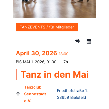
TANZEVENTS / für Mitglieder
print
April 30, 2026
18:00
BIS
MAI 1, 2026, 01:00
7h
Tanz in den Mai
Tanzclub
Friedhofstraße 1,
Sennestadt
33659 Bielefeld
e.V.