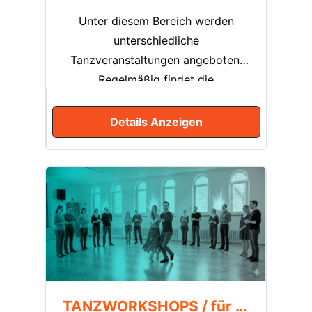
Tanzkreise selbst und planen es
Unter diesem Bereich werden
vorab.
unterschiedliche
Tanzveranstaltungen angeboten.
Regelmäßig findet die
Tanzveranstaltung „Tanztee“ statt,
damit die Schritte und Figuren aus
Details Anzeigen
dem regulären Tanztraining
wiederholt und gefestigt werden
können. Darüber hinaus gibt es
jedes Jahr auch traditionelle
Tanzveranstaltungen wie den Tanz
in den Mai, das Sommerfest, das
Herbstfest, den Adventstanztee
und den festlichen Jahresball.
TANZWORKSHOPS / für Mitglieder