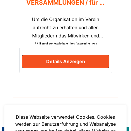
VERSAMMLUNGEN / für Mitglieder
neuen Tänzen liegt. Tänze wie
„Salsa, Bachata, Merengue,
Um die Organisation im Verein
DiskoFox, Rock’n’Roll uvm.“
aufrecht zu erhalten und allen
erweitern das Tanzrepertoire und
Mitgliedern das Mitwirken und
schaffen gleichzeitig Verbindungen
Mitentscheiden im Verein zu
zu den regulären Standard- und
ermöglichen, werden jedes Jahr
Lateintänzen.
Mitgliederversammlungen
Details Anzeigen
angeboten. Die ordentliche
Mitgliederversammlung findet
einmal jährlich im ersten Quartal
des Jahres statt. Die
außerordentliche
Mitgliederversammlung findet bei
Zurück zur Startseite
Diese Webseite verwendet Cookies. Cookies
Bedarf der Vereinsmitglieder statt,
werden zur Benutzerführung und Webanalyse
die dringende, unaufschiebbare