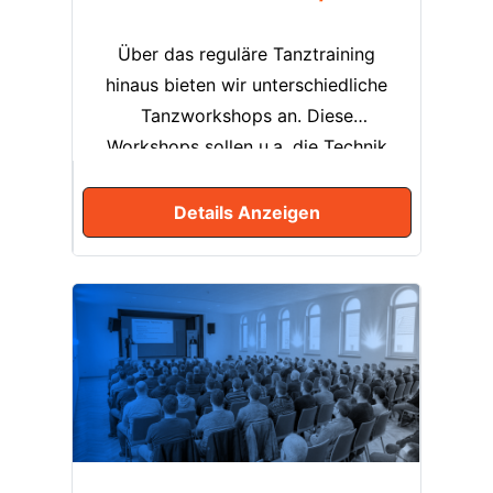
Über das reguläre Tanztraining
hinaus bieten wir unterschiedliche
Tanzworkshops an. Diese
Workshops sollen u.a. die Technik
in den Standard- und Lateintänzen
vertiefen. Themen wie die Führung
Details Anzeigen
mit dem Körper, das Verständis zur
Raumnutzung oder der richtige
Einsatz der Arme und Hände beim
Tanzen bilden die Grundlage für
ein sicheres, bewusstes und freies
Tanzen. Darüber hinaus besteht die
Möglichkeit zur Teilnahme an
Tanzsworkshops, in denen der
Schwerpunkt auf dem Erlernen von