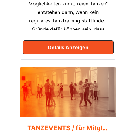
Möglichkeiten zum „freien Tanzen“
entstehen dann, wenn kein
reguläres Tanztraining stattfindet.
Gründe dafür können sein, dass
der Tanztrainer im Urlaub ist oder
aus Krankheitsgründen nicht am
Details Anzeigen
Tanztraining teilnehmen kann. Beim
„freien Tanzen“ entsteht so die
Möglichkeit, die neuen Figuren und
Folgen aus dem regulären
Tanztraining nach eigenem Tempo
mit anderen Paaren zu üben und
sich darüber konstruktiv
auszutauschen. Die Organisation
des freien Tanztrainings
TANZEVENTS / für Mitglieder
übernehmen die einzelnen